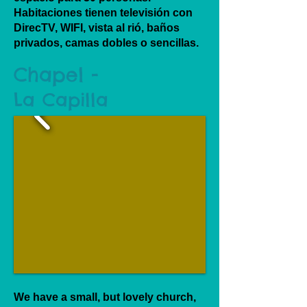
Habitaciones tienen televisión con
DirecTV, WIFI, vista al rió, baños
privados, camas dobles o sencillas.
Chapel -
La Capilla
We have a small, but lovely church,