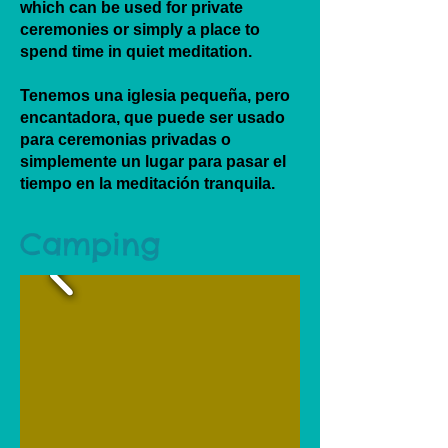
which can be used for private
ceremonies or simply a place to
spend time in quiet meditation .
Tenemos una iglesia pequeña, pero
encantadora, que puede ser usado
para ceremonias privadas o
simplemente un lugar para pasar el
tiempo en la meditación tranquila.
C amping