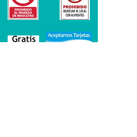
OPENING HOURS
- HORARIO
THURSDAY TO SUNDAY
Jueves a Domingos